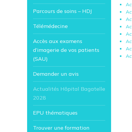
Ac
Parcours de soins – HDJ
Ac
Ac
Télémédecine
Ac
Ac
Accès aux examens
Ac
Act
d’imagerie de vos patients
Ac
(SAU)
Demander un avis
Actualités Hôpital Bagatelle
2028
EPU thématiques
Trouver une formation