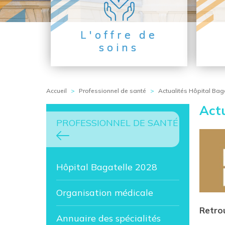
L'offre de
soins
Accueil
>
Professionnel de santé
>
Actualités Hôpital Bag
Actu
PROFESSIONNEL DE SANTÉ
Hôpital Bagatelle 2028
Organisation médicale
Retro
Annuaire des spécialités